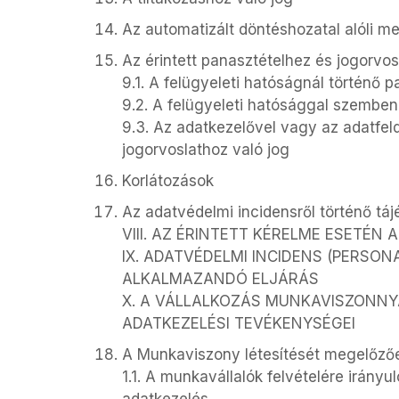
Az automatizált döntéshozatal alóli m
Az érintett panasztételhez és jogorvos
9.1. A felügyeleti hatóságnál történő p
9.2. A felügyeleti hatósággal szemben
9.3. Az adatkezelővel vagy az adatfe
jogorvoslathoz való jog
Korlátozások
Az adatvédelmi incidensről történő táj
VIII. AZ ÉRINTETT KÉRELME ESETÉ
IX. ADATVÉDELMI INCIDENS (PERSON
ALKALMAZANDÓ ELJÁRÁS
X. A VÁLLALKOZÁS MUNKAVISZONN
ADATKEZELÉSI TEVÉKENYSÉGEI
A Munkaviszony létesítését megelőzőe
1.1. A munkavállalók felvételére irányul