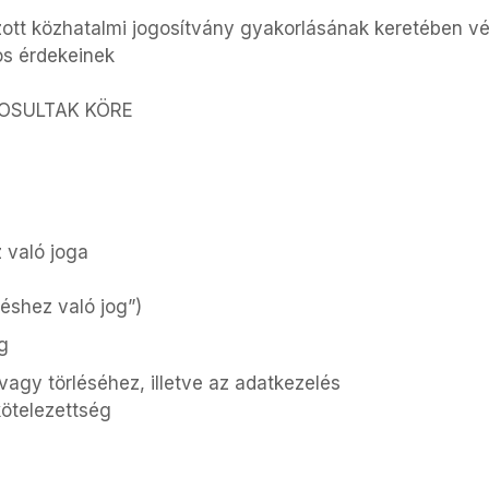
ott közhatalmi jogosítvány gyakorlásának keretében vég
os érdekeinek
GOSULTAK KÖRE
z való joga
téshez való jog”)
g
agy törléséhez, illetve az adatkezelés
kötelezettség