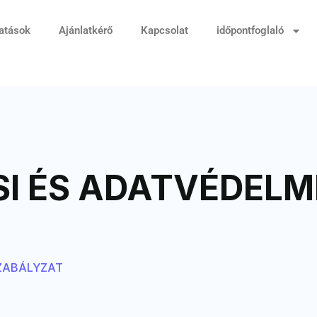
tatások
Ajánlatkérő
Kapcsolat
időpontfoglaló
I ÉS ADATVÉDELM
SZABÁLYZAT