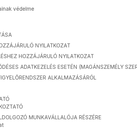
sainak védelme
TÁSA
HOZZÁJÁRULÓ NYILATKOZAT
LÉSHEZ HOZZÁJÁRULÓ NYILATKOZAT
ŐDÉSES ADATKEZELÉS ESETÉN (MAGÁNSZEMÉLY SZE
FIGYELŐRENDSZER ALKALMAZÁSÁRÓL
ATÓ
ÉKOZTATÓ
FELDOLGOZÓ MUNKAVÁLLALÓJA RÉSZÉRE
at