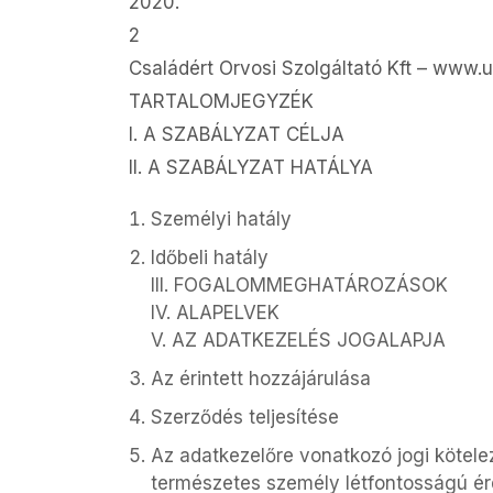
2020.
2
Családért Orvosi Szolgáltató Kft – ww
TARTALOMJEGYZÉK
I. A SZABÁLYZAT CÉLJA
II. A SZABÁLYZAT HATÁLYA
Személyi hatály
Időbeli hatály
III. FOGALOMMEGHATÁROZÁSOK
IV. ALAPELVEK
V. AZ ADATKEZELÉS JOGALAPJA
Az érintett hozzájárulása
Szerződés teljesítése
Az adatkezelőre vonatkozó jogi köteleze
természetes személy létfontosságú é