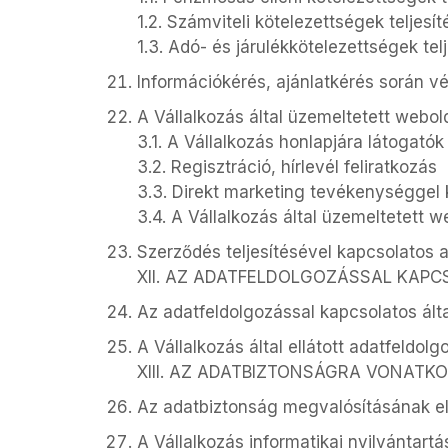
1.2. Számviteli kötelezettségek teljes
1.3. Adó- és járulékkötelezettségek te
Információkérés, ajánlatkérés során v
A Vállalkozás által üzemeltetett webo
3.1. A Vállalkozás honlapjára látogató
3.2. Regisztráció, hírlevél feliratkozás
3.3. Direkt marketing tevékenységgel
3.4. A Vállalkozás által üzemeltetett
Szerződés teljesítésével kapcsolatos
XII. AZ ADATFELDOLGOZÁSSAL KAP
Az adatfeldolgozással kapcsolatos ált
A Vállalkozás által ellátott adatfeldol
XIII. AZ ADATBIZTONSÁGRA VONATK
Az adatbiztonság megvalósításának el
A Vállalkozás informatikai nyilvántart