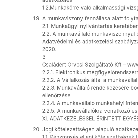
adatkezelés
1.2.Munkakörre való alkalmassági vizs
A munkaviszony fennállása alatt folyt
2.1. Munkaügyi nyilvántartás keretében
2.2. A munkavállaló munkaviszonnyal
Adatvédelmi és adatkezelési szabályz
2020.
3
Családért Orvosi Szolgáltató Kft – 
2.2.1. Elektronikus megfigyelőrendszer
2.2.2. A Vállalkozás által a munkaváll
2.2.3. Munkavállaló rendelkezésére boc
ellenőrzése
2.2.4. A munkavállaló munkahelyi inte
2.2.5. A munkavállalókra vonatkozó es
XI. ADATKEZELÉSSEL ÉRINTETT EGY
Jogi kötelezettségen alapuló adatkeze
1.1. Pénzmosás elleni kötelezettségek