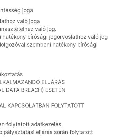
entesség joga
lathoz való joga
anasztételhez való jog.
i hatékony bírósági jogorvoslathoz való jog
ldolgozóval szembeni hatékony bírósági
ékoztatás
N ALKALMAZANDÓ ELJÁRÁS
AL DATA BREACH) ESETÉN
YAL KAPCSOLATBAN FOLYTATOTT
n folytatott adatkezelés
ó pályáztatási eljárás során folytatott