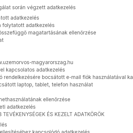
gálat során végzett adatkezelés
atott adatkezelés
 folytatott adatkezelés
 összefüggő magatartásának ellenőrzése
at
www.uzemorvos-magyarorszag.hu
rel kapcsolatos adatkezelés
aló rendelkezésére bocsátott e-mail fiók használatával 
sátott laptop, tablet, telefon használat
rnethasználatának ellenőrzése
eti adatkezelés
ÉB TEVÉKENYSÉGEK ÉS KEZELT ADATKÖRÖK
lés
 teljesítéséhez kapcsolódó adatkezelés