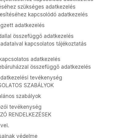
ítéséhez szükséges adatkezelés
ljesítéséhez kapcsolódó adatkezelés
égzett adatkezelés
ldallal összefüggő adatkezelés
k adataival kapcsolatos tájékoztatás
 kapcsolatos adatkezelés
 webáruházzal összefüggő adatkezelés
 adatkezelési tevékenység
CSOLATOS SZABÁLYOK
alános szabályok
gozói tevékenység
OZÓ RENDELKEZÉSEK
vei.
ásainak védelme