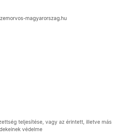
w.uzemorvos-magyarorszag.hu
ttség teljesítése, vagy az érintett, illetve más
rdekeinek védelme