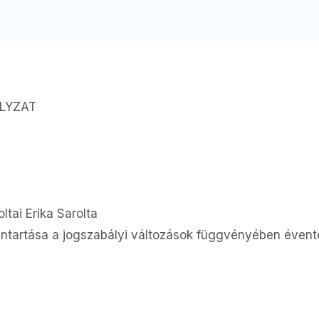
ÁLYZAT
ltai Erika Sarolta
antartása a jogszabályi változások függvényében évente