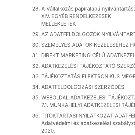
A Vállalkozás papíralapú nyilvántartá
XIV. EGYÉB RENDELKEZÉSEK
MELLÉKLETEK
AZ ADATFELDOLGOZÓK NYILVÁNTAR
SZEMÉLYES ADATOK KEZELÉSÉHEZ 
DIREKT MARKETING CÉLÚ ADATKEZE
ADATKEZELÉSI TÁJÉKOZTATÓ SZERZ
TÁJÉKOZTATÁS ELEKTRONIKUS MEG
ADATFELDOLGOZÁSI SZERZŐDÉS
WEBOLDAL ADATKEZELÉSI TÁJÉKOZT
7.1. MUNKAHELYI ADATKEZELÉSI TÁJ
TITOKTARTÁSI NYILATKOZAT ADAT
Adatvédelmi és adatkezelési szabályz
2020.