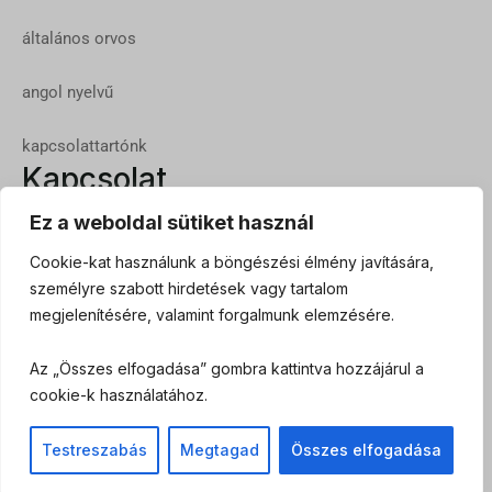
általános orvos
angol nyelvű
kapcsolattartónk
Kapcsolat
Dr. Zoltai Erika
Ez a weboldal sütiket használ
+3630 978 46 45
Cookie-kat használunk a böngészési élmény javítására,
személyre szabott hirdetések vagy tartalom
Dányi Krisztina
megjelenítésére, valamint forgalmunk elemzésére.
Projekt menedzser
Az „Összes elfogadása” gombra kattintva hozzájárul a
cookie-k használatához.
06308297379
Testreszabás
Megtagad
Összes elfogadása
ADATKEZELÉSI ÉS ADATVÉDELMI SZABÁLYZAT